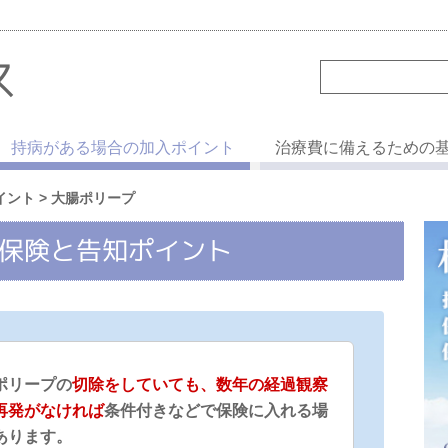
ス
持病がある場合の加入ポイント
治療費に備えるための
イント
> 大腸ポリープ
保険と告知ポイント
ポリープの
切除をしていても、数年の経過観察
再発がなければ
条件付きなどで保険に入れる場
あります。