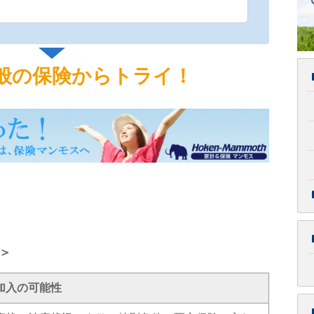
般の保険から
トライ！
＞
加入の可能性