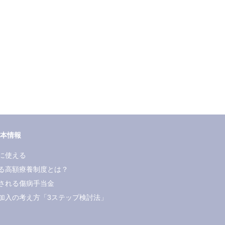
本情報
に使える
る高額療養制度とは？
される傷病手当金
加入の考え方「3ステップ検討法」