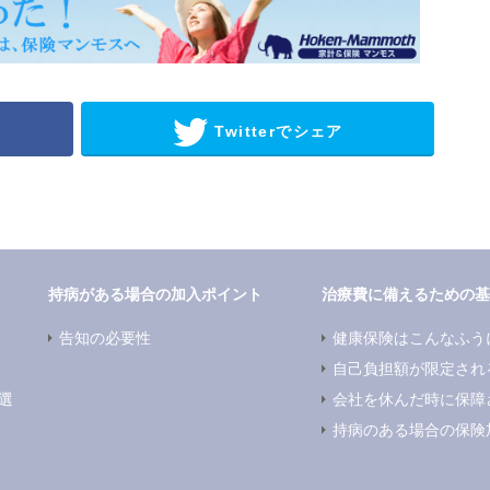
Twitterでシェア
持病がある場合の加入ポイント
治療費に備えるための基
告知の必要性
健康保険はこんなふう
自己負担額が限定され
選
会社を休んだ時に保障
持病のある場合の保険